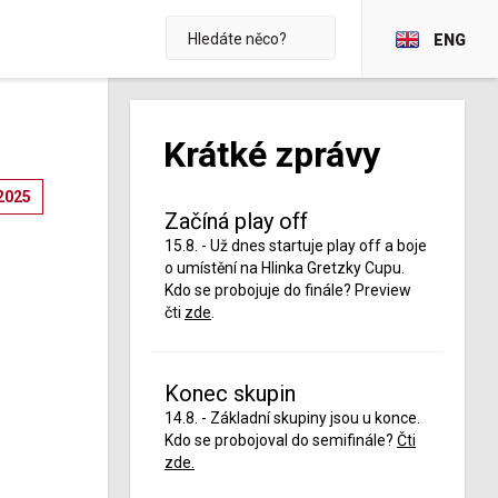
ENG
Krátké zprávy
2025
Začíná play off
15.8. - Už dnes startuje play off a boje
o umístění na Hlinka Gretzky Cupu.
Kdo se probojuje do finále? Preview
čti
zde
.
Konec skupin
14.8. - Základní skupiny jsou u konce.
Kdo se probojoval do semifinále?
Čti
zde.