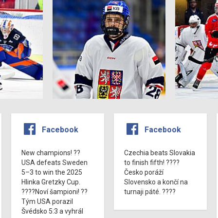
Facebook
Facebook
New champions! ??
Czechia beats Slovakia
USA defeats Sweden
to finish fifth! ????
5–3 to win the 2025
Česko poráží
Hlinka Gretzky Cup.
Slovensko a končí na
????Noví šampioni! ??
turnaji páté. ????
Tým USA porazil
Švédsko 5:3 a vyhrál