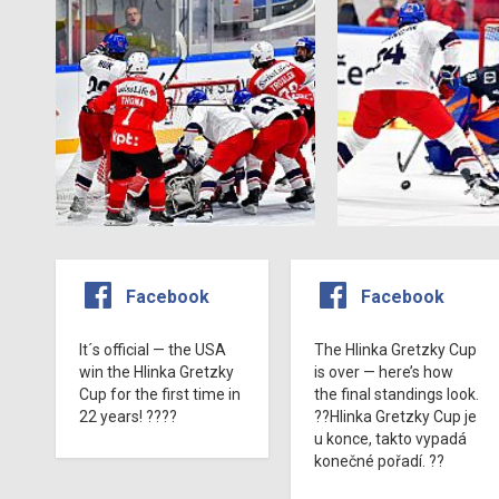
Facebook
Facebook
It´s official — the USA
The Hlinka Gretzky Cup
win the Hlinka Gretzky
is over — here’s how
Cup for the first time in
the final standings look.
22 years! ????
??Hlinka Gretzky Cup je
u konce, takto vypadá
konečné pořadí. ??