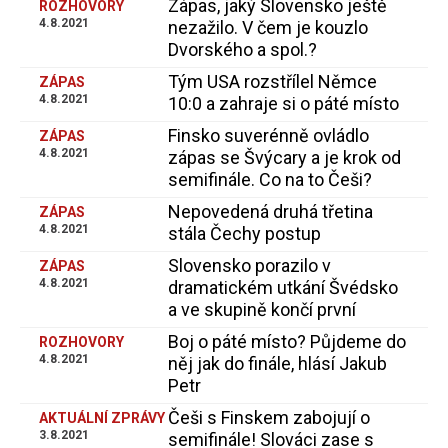
Zápas, jaký Slovensko ještě
ROZHOVORY
4.8.2021
nezažilo. V čem je kouzlo
Dvorského a spol.?
Tým USA rozstřílel Němce
ZÁPAS
4.8.2021
10:0 a zahraje si o páté místo
Finsko suverénně ovládlo
ZÁPAS
4.8.2021
zápas se Švýcary a je krok od
semifinále. Co na to Češi?
Nepovedená druhá třetina
ZÁPAS
4.8.2021
stála Čechy postup
Slovensko porazilo v
ZÁPAS
4.8.2021
dramatickém utkání Švédsko
a ve skupině končí první
Boj o páté místo? Půjdeme do
ROZHOVORY
4.8.2021
něj jak do finále, hlásí Jakub
Petr
Češi s Finskem zabojují o
AKTUÁLNÍ ZPRÁVY
3.8.2021
semifinále! Slováci zase s