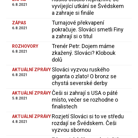
6.8.2021
vyvíjející utkání se Švédskem
a zahraje si finále
Turnajové překvapení
ZÁPAS
6.8.2021
pokračuje. Slováci smetli Finy
a zahrají si o titul
Trenér Petr: Dojem máme
ROZHOVORY
6.8.2021
zkažený. Slováci? Klobouk
dolů
Slováci vyzvou ruského
AKTUÁLNÍ ZPRÁVY
6.8.2021
giganta o zlato! O bronz se
chystá severské derby
Češi si zahrají s USA o páté
AKTUÁLNÍ ZPRÁVY
5.8.2021
místo, večer se rozhodne o
finalistech
Rozjetí Slováci si to ve středu
AKTUÁLNÍ ZPRÁVY
4.8.2021
rozdají se Švédskem. Češi
vyzvou sbornou