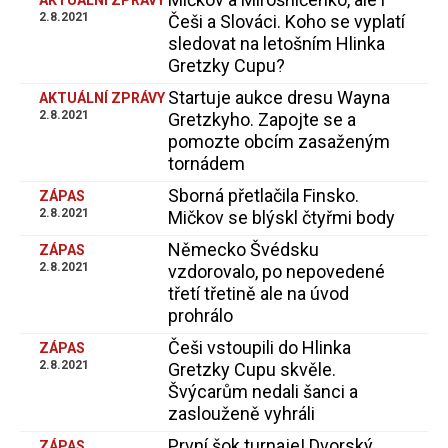
AKTUÁLNÍ ZPRÁVY
2.8.2021
Češi a Slováci. Koho se vyplatí
sledovat na letošním Hlinka
Gretzky Cupu?
Startuje aukce dresu Wayna
AKTUÁLNÍ ZPRÁVY
2.8.2021
Gretzkyho. Zapojte se a
pomozte obcím zasaženým
tornádem
Sborná přetlačila Finsko.
ZÁPAS
2.8.2021
Mičkov se blýskl čtyřmi body
Německo Švédsku
ZÁPAS
2.8.2021
vzdorovalo, po nepovedené
třetí třetině ale na úvod
prohrálo
Češi vstoupili do Hlinka
ZÁPAS
2.8.2021
Gretzky Cupu skvěle.
Švýcarům nedali šanci a
zaslouženě vyhráli
První šok turnaje! Dvorský
ZÁPAS