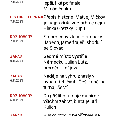
7.8.2021
lepší, říká po finále
Mirošničenko
Přepis historie! Matvej Mičkov
HISTORIE TURNAJE
7.8.2021
je nejproduktivnější hráč dějin
Hlinka Gretzky Cupu
Stříbro ceny zlata. Historický
ROZHOVORY
7.8.2021
úspěch, jsme frajeři, shodují
se Slováci
Sedmé místo vystřílel
ZÁPAS
6.8.2021
Německu Julian Lutz,
proměnil i nájezd
Naděje na výhru zhasly v
ZÁPAS
6.8.2021
úvodu třetí části. Češi končí na
turnaji šestí
Do příštího turnaje musíme
ROZHOVORY
6.8.2021
všichni zabrat, burcuje Jiří
Kulich
Rusko otočilo nepříznivě se
ZÁPAS