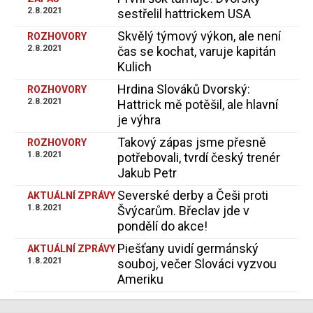
2.8.2021
sestřelil hattrickem USA
Skvělý týmový výkon, ale není
ROZHOVORY
2.8.2021
čas se kochat, varuje kapitán
Kulich
Hrdina Slováků Dvorský:
ROZHOVORY
2.8.2021
Hattrick mě potěšil, ale hlavní
je výhra
Takový zápas jsme přesně
ROZHOVORY
1.8.2021
potřebovali, tvrdí český trenér
Jakub Petr
Severské derby a Češi proti
AKTUÁLNÍ ZPRÁVY
1.8.2021
Švýcarům. Břeclav jde v
pondělí do akce!
Piešťany uvidí germánský
AKTUÁLNÍ ZPRÁVY
1.8.2021
souboj, večer Slováci vyzvou
Ameriku