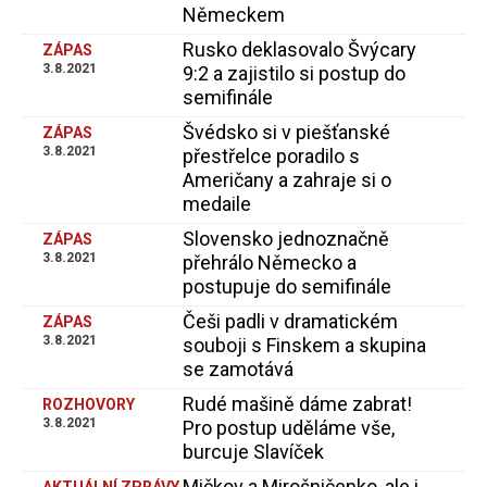
Německem
Rusko deklasovalo Švýcary
ZÁPAS
3.8.2021
9:2 a zajistilo si postup do
semifinále
Švédsko si v piešťanské
ZÁPAS
3.8.2021
přestřelce poradilo s
Američany a zahraje si o
medaile
Slovensko jednoznačně
ZÁPAS
3.8.2021
přehrálo Německo a
postupuje do semifinále
Češi padli v dramatickém
ZÁPAS
3.8.2021
souboji s Finskem a skupina
se zamotává
Rudé mašině dáme zabrat!
ROZHOVORY
3.8.2021
Pro postup uděláme vše,
burcuje Slavíček
Mičkov a Mirošničenko, ale i