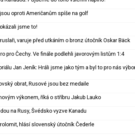
jsou oproti Američanům spíše na golf
okázali jsme to!
ruslaři, varuje před utkáním o bronz útočník Oskar Bäck
bro pro Čechy. Ve finále podlehli javorovým listům 1:4
iálu Jan Jeník: Hráli jsme jako tým a byl to pro nás výbo
ovský obrat, Rusové jsou bez medaile
movým výkonem, říká o stříbru Jakub Lauko
i jdou na Rusy, Švédsko vyzve Kanadu
rolomit, hlásí slovenský útočník Čederle