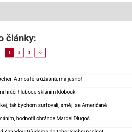
o články:
1
2
3
>>
 Fischer. Atmosféra úžasná, má jasno!
mi hráči hluboce skláním klobouk
ej, tak bychom surfovali, smějí se Američané
amáním, hodnotil obránce Marcel Dlugoš
d Kanadou: Půjdeme do toho všichni naplno!