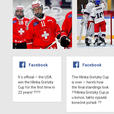
Facebook
Facebook
It´s official — the USA
The Hlinka Gretzky Cup
win the Hlinka Gretzky
is over — here’s how
Cup for the first time in
the final standings look.
22 years! ????
??Hlinka Gretzky Cup je
u konce, takto vypadá
konečné pořadí. ??