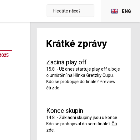
ENG
Krátké zprávy
2025
Začíná play off
15.8. - Už dnes startuje play off a boje
o umístění na Hlinka Gretzky Cupu.
Kdo se probojuje do finále? Preview
čti
zde
.
Konec skupin
14.8. - Základní skupiny jsou u konce.
Kdo se probojoval do semifinále?
Čti
zde.