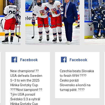
Facebook
Facebook
New champions! ??
Czechia beats Slovakia
USA defeats Sweden
to finish fifth! ????
5–3 to win the 2025
Česko poráží
Hlinka Gretzky Cup.
Slovensko a končí na
????Noví šampioni! ??
turnaji páté. ????
Tým USA porazil
Švédsko 5:3 a vyhrál
Hlinka Gretzky Cup