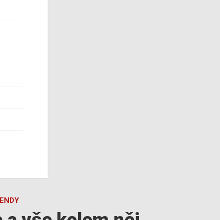
GENDY
a a vše kolem něj