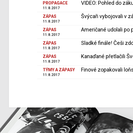
VIDEO: Pohled do záku
PROPAGACE
11.8.2017
Švýcaři vybojovali v z
ZÁPAS
11.8.2017
Američané udolali po p
ZÁPAS
11.8.2017
Sladké finále! Češi zdo
ZÁPAS
11.8.2017
Kanaďané přetlačili Šv
ZÁPAS
11.8.2017
Finové zopakovali loň
TÝMY A ZÁPASY
11.8.2017