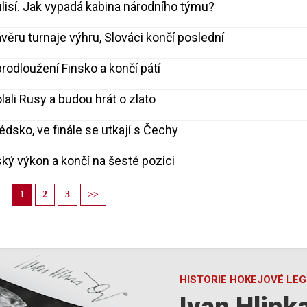
lisí. Jak vypadá kabina národního týmu?
ávěru turnaje výhru, Slováci končí poslední
rodloužení Finsko a končí pátí
lali Rusy a budou hrát o zlato
édsko, ve finále se utkají s Čechy
ský výkon a končí na šesté pozici
1
2
3
>>
HISTORIE HOKEJOVÉ LE
Ivan Hlink