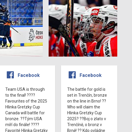
Facebook
Facebook
Team USA is through
The battle for gold is
to the final! ????
set in Trenčín, bronze
Favourites of the 2025
on the line in Brno! ??
Hlinka Gretzky Cup
Who will claim the
Canada will battle for
Hlinka Gretzky Cup
bronze. ??Tým USA
2025? ??Boj o zlato v
míří do finále! ????
Trenčíně, o bronz v
Favorité Hlinka Gretzky
Brně! ?? Kdo ovládne