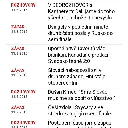
VIDEOROZHOVOR s
ROZHOVORY
11.8.2015
Kantnerem: Dali jsme do toho
všechno, bohužel to nevyšlo
Dva góly v poslední minutě
ZÁPAS
11.8.2015
druhé části poslaly Rusko do
semifinále
Úporné bitvě favoritů vládli
ZÁPAS
11.8.2015
brankáři, Kanaďané přetlačili
Švédsko těsně 2:0
Slováci nebodovali ani v
ZÁPAS
11.8.2015
druhom zápase, Fíni stále
stopercentní
Dušan Kmec: "Sme Slováci,
ROZHOVORY
11.8.2015
musíme sa pobiť o víťazstvo!"
Češi zdolali Švýcary a ve
ZÁPAS
11.8.2015
středu zabojují o semifinále
Postupem času jsme zápas
ROZHOVORY
11.8.2015