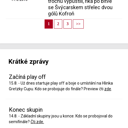
trochu vypustili, říká po bitvě
se Švýcarskem střelec dvou
gólů Kofroň
1
2
3
>>
Krátké zprávy
Začíná play off
15.8. - Už dnes startuje play off a boje o umístění na Hlinka
Gretzky Cupu. Kdo se probojuje do finále? Preview čti
zde
.
Konec skupin
14.8. - Základní skupiny jsou u konce. Kdo se probojoval do
semifinále?
Čti zde.