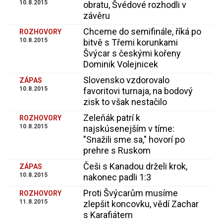
10.8.2015
obratu, Švédové rozhodli v
závěru
Chceme do semifinále, říká po
ROZHOVORY
10.8.2015
bitvě s Třemi korunkami
Švýcar s českými kořeny
Dominik Volejnicek
Slovensko vzdorovalo
ZÁPAS
10.8.2015
favoritovi turnaja, na bodový
zisk to však nestačilo
Zeleňák patrí k
ROZHOVORY
10.8.2015
najskúsenejším v tíme:
"Snažili sme sa," hovorí po
prehre s Ruskom
Češi s Kanadou drželi krok,
ZÁPAS
10.8.2015
nakonec padli 1:3
Proti Švýcarům musíme
ROZHOVORY
11.8.2015
zlepšit koncovku, vědí Zachar
s Karafiátem