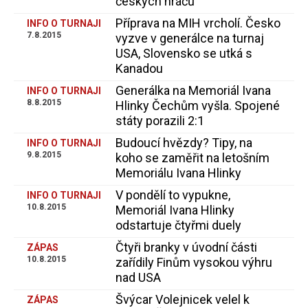
českých hráčů
Příprava na MIH vrcholí. Česko
INFO O TURNAJI
7.8.2015
vyzve v generálce na turnaj
USA, Slovensko se utká s
Kanadou
Generálka na Memoriál Ivana
INFO O TURNAJI
8.8.2015
Hlinky Čechům vyšla. Spojené
státy porazili 2:1
Budoucí hvězdy? Tipy, na
INFO O TURNAJI
9.8.2015
koho se zaměřit na letošním
Memoriálu Ivana Hlinky
V pondělí to vypukne,
INFO O TURNAJI
10.8.2015
Memoriál Ivana Hlinky
odstartuje čtyřmi duely
Čtyři branky v úvodní části
ZÁPAS
10.8.2015
zařídily Finům vysokou výhru
nad USA
Švýcar Volejnicek velel k
ZÁPAS