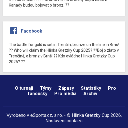
Kanady budou bojovat o bronz. ??
Facebook
The battle for gold is set in Trenčín, bronze on the line in Brno!
?? Who will claim the Hlinka Gretzky Cup 2025? ??Boj o zlato v
Trenčíně, o bronz v Brně! ?? Kdo ovládne Hlinka Gretzky Cup
2025? ??
O turnaji
Týmy
Zápasy
Statistiky
Pro
fanoušky
Pro média
Archiv
Vyrobeno v
eSports.cz
, s.r.o. - © Hlinka Gretzky Cup 2026,
Nastavení cookies