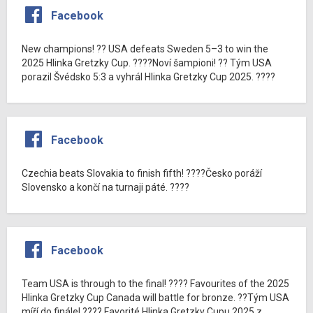
Facebook
New champions! ?? USA defeats Sweden 5–3 to win the
2025 Hlinka Gretzky Cup. ????Noví šampioni! ?? Tým USA
porazil Švédsko 5:3 a vyhrál Hlinka Gretzky Cup 2025. ????
Facebook
Czechia beats Slovakia to finish fifth! ????Česko poráží
Slovensko a končí na turnaji páté. ????
Facebook
Team USA is through to the final! ???? Favourites of the 2025
Hlinka Gretzky Cup Canada will battle for bronze. ??Tým USA
míří do finále! ???? Favorité Hlinka Gretzky Cupu 2025 z