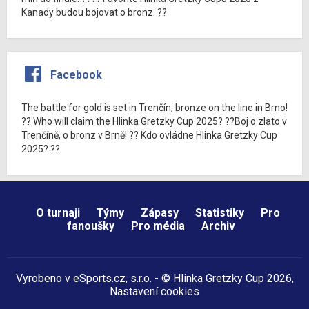
Kanady budou bojovat o bronz. ??
Facebook
The battle for gold is set in Trenčín, bronze on the line in Brno!
?? Who will claim the Hlinka Gretzky Cup 2025? ??Boj o zlato v
Trenčíně, o bronz v Brně! ?? Kdo ovládne Hlinka Gretzky Cup
2025? ??
O turnaji
Týmy
Zápasy
Statistiky
Pro
fanoušky
Pro média
Archiv
Vyrobeno v
eSports.cz
, s.r.o. - © Hlinka Gretzky Cup 2026,
Nastavení cookies