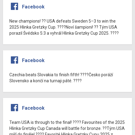
Facebook
New champions! ?? USA defeats Sweden 5–3 to win the
2025 Hlinka Gretzky Cup. ????Noví šampioni! ?? Tým USA
porazil Švédsko 5:3 a vyhrál Hlinka Gretzky Cup 2025. ????
Facebook
Czechia beats Slovakia to finish fifth! ????Česko poráží
Slovensko a končí na turnaji páté. ????
Facebook
Team USA is through to the final! ???? Favourites of the 2025
Hlinka Gretzky Cup Canada will battle for bronze. ??Tým USA
míří do finále! ???? Favorité Hlinka Gretzky Cupu 2025 z