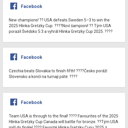
Facebook
New champions! ?? USA defeats Sweden 5–3 to win the
2025 Hlinka Gretzky Cup. ????Noví šampioni! ?? Tým USA
porazil Švédsko 5:3 a vyhrál Hlinka Gretzky Cup 2025. ????
Facebook
Czechia beats Slovakia to finish fifth! ????Česko poráží
Slovensko a končí na turnaji páté. ????
Facebook
Team USA is through to the final! ???? Favourites of the 2025
Hlinka Gretzky Cup Canada will battle for bronze. ??Tým USA
míří do finále! ???? Favorité Hlinka Gretzky Cupu 2025 z