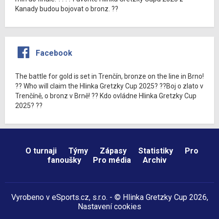
Kanady budou bojovat o bronz. ??
Facebook
The battle for gold is set in Trenčín, bronze on the line in Brno!
?? Who will claim the Hlinka Gretzky Cup 2025? ??Boj o zlato v
Trenčíně, o bronz v Brně! ?? Kdo ovládne Hlinka Gretzky Cup
2025? ??
O turnaji
Týmy
Zápasy
Statistiky
Pro
fanoušky
Pro média
Archiv
Vyrobeno v
eSports.cz
, s.r.o. - © Hlinka Gretzky Cup 2026,
Nastavení cookies