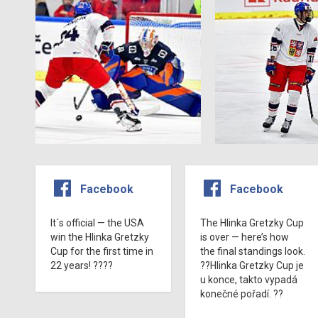
Facebook
Facebook
It´s official — the USA
The Hlinka Gretzky Cup
win the Hlinka Gretzky
is over — here’s how
Cup for the first time in
the final standings look.
22 years! ????
??Hlinka Gretzky Cup je
u konce, takto vypadá
konečné pořadí. ??