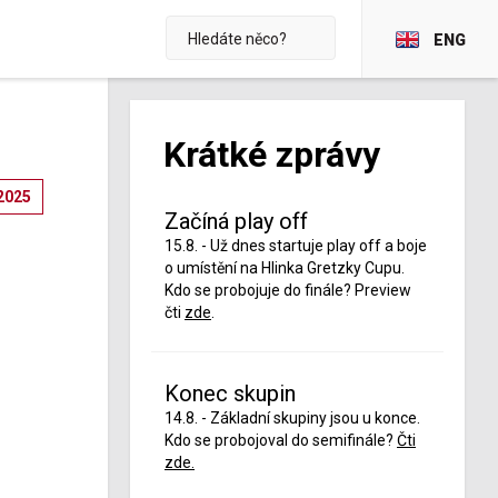
ENG
Krátké zprávy
2025
Začíná play off
15.8. - Už dnes startuje play off a boje
o umístění na Hlinka Gretzky Cupu.
Kdo se probojuje do finále? Preview
čti
zde
.
Konec skupin
14.8. - Základní skupiny jsou u konce.
Kdo se probojoval do semifinále?
Čti
zde.