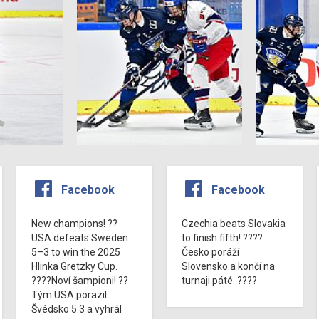
Facebook
Facebook
New champions! ??
Czechia beats Slovakia
USA defeats Sweden
to finish fifth! ????
5–3 to win the 2025
Česko poráží
Hlinka Gretzky Cup.
Slovensko a končí na
????Noví šampioni! ??
turnaji páté. ????
Tým USA porazil
Švédsko 5:3 a vyhrál