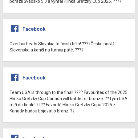
porazil Švédsko 5:3 a vyhrál Hlinka Gretzky Cup 2025. ????
Facebook
Czechia beats Slovakia to finish fifth! ????Česko poráží
Slovensko a končí na turnaji páté. ????
Facebook
Team USA is through to the final! ???? Favourites of the 2025
Hlinka Gretzky Cup Canada will battle for bronze. ??Tým USA
míří do finále! ???? Favorité Hlinka Gretzky Cupu 2025 z
Kanady budou bojovat o bronz. ??