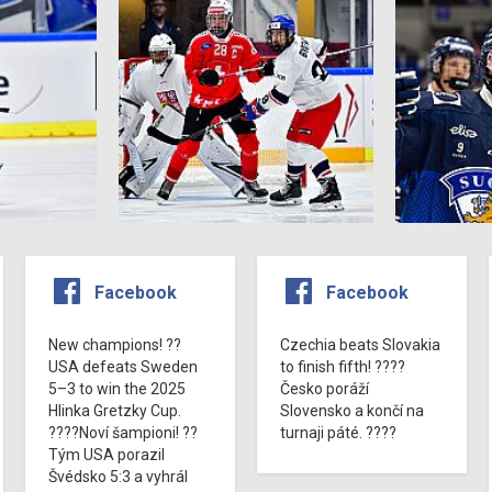
Facebook
Facebook
New champions! ??
Czechia beats Slovakia
USA defeats Sweden
to finish fifth! ????
5–3 to win the 2025
Česko poráží
Hlinka Gretzky Cup.
Slovensko a končí na
????Noví šampioni! ??
turnaji páté. ????
Tým USA porazil
Švédsko 5:3 a vyhrál