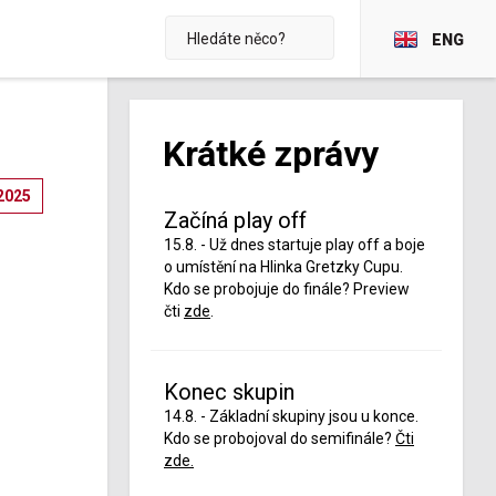
ENG
Krátké zprávy
2025
Začíná play off
15.8. - Už dnes startuje play off a boje
o umístění na Hlinka Gretzky Cupu.
Kdo se probojuje do finále? Preview
čti
zde
.
Konec skupin
14.8. - Základní skupiny jsou u konce.
Kdo se probojoval do semifinále?
Čti
zde.