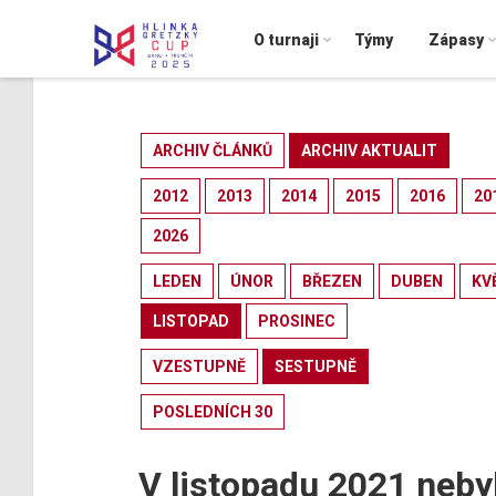
O turnaji
Týmy
Zápasy
ARCHIV ČLÁNKŮ
ARCHIV AKTUALIT
2012
2013
2014
2015
2016
20
2026
LEDEN
ÚNOR
BŘEZEN
DUBEN
KV
LISTOPAD
PROSINEC
VZESTUPNĚ
SESTUPNĚ
POSLEDNÍCH 30
V listopadu 2021 neby