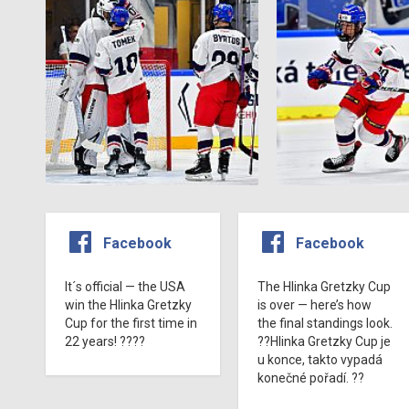
Facebook
Facebook
It´s official — the USA
The Hlinka Gretzky Cup
win the Hlinka Gretzky
is over — here’s how
Cup for the first time in
the final standings look.
22 years! ????
??Hlinka Gretzky Cup je
u konce, takto vypadá
konečné pořadí. ??