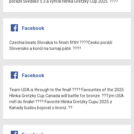
porazil Švédsko 5:3 a vyhrál Hlinka Gretzky Cup 2025. ????
Facebook
Czechia beats Slovakia to finish fifth! ????Česko poráží
Slovensko a končí na turnaji páté. ????
Facebook
Team USA is through to the final! ???? Favourites of the 2025
Hlinka Gretzky Cup Canada will battle for bronze. ??Tým USA
míří do finále! ???? Favorité Hlinka Gretzky Cupu 2025 z
Kanady budou bojovat o bronz. ??