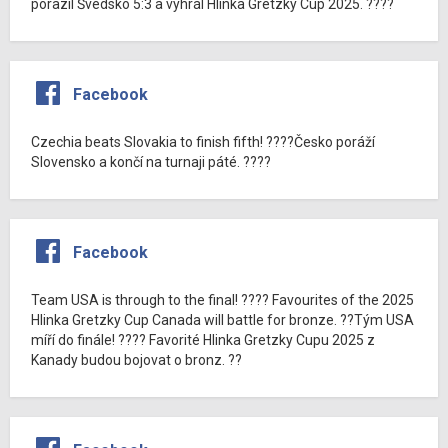
porazil Švédsko 5:3 a vyhrál Hlinka Gretzky Cup 2025. ????
Facebook
Czechia beats Slovakia to finish fifth! ????Česko poráží
Slovensko a končí na turnaji páté. ????
Facebook
Team USA is through to the final! ???? Favourites of the 2025
Hlinka Gretzky Cup Canada will battle for bronze. ??Tým USA
míří do finále! ???? Favorité Hlinka Gretzky Cupu 2025 z
Kanady budou bojovat o bronz. ??